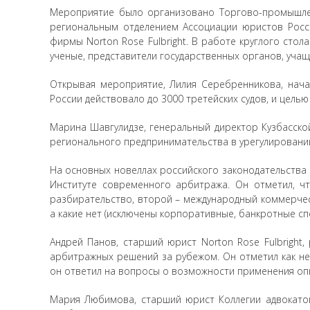
Мероприятие было организовано Торгово-промышлен
региональным отделением Ассоциации юристов Росс
фирмы Norton Rose Fulbright. В работе круглого сто
ученые, представители государственных органов, учащ
Открывая мероприятие, Лилия Серебренникова, нач
России действовало до 3000 третейских судов, и цель
Марина Шавгулидзе, генеральный директор Кузбасской
регионального предпринимательства в урегулировани
На основных новеллах российского законодательства
Институте современного арбитража. Он отметил, чт
разбирательство, второй – международный коммерчес
а какие нет (исключены корпоративные, банкротные сп
Андрей Панов, старший юрист Norton Rose Fulbright
арбитражных решений за рубежом. Он отметил как н
он ответил на вопросы о возможности применения опы
Мария Любимова, старший юрист Коллегии адвокатов