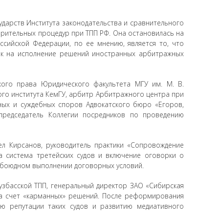
сударств Института законодательства и сравнительного
рительных процедур при ТПП РФ. Она остановилась на
сийской Федерации, по ее мнению, является то, что
ток на исполнение решений иностранных арбитражных
ского права Юридического факультета МГУ им. М. В.
го института КемГУ, арбитр Арбитражного центра при
ных и суждебных споров Адвокатского бюро «Егоров,
председатель Коллегии посредников по проведению
л Кирсанов, руководитель практики «Сопровождение
а система третейских судов и включение оговорки о
 обоюдном выполнении договорных условий.
узбасской ТПП, генеральный директор ЗАО «Сибирская
за счет «карманных» решений. После реформирования
ию репутации таких судов и развитию медиативного