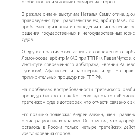
особенностях и условиях примирения сторон.
В режиме онлайн выступила Наталья Семилютина, д.ю.н
правоведения при Правительстве РФ, арбитр МКАС пр
проблемах признания и приведения в исполнение ре
решения государственных и негосударственных юрис
судов.
О других практических аспектах современного арби
Ломоносова, арбитр МКАС при ТПП РФ, Павел Чутков,
Институте современного арбитража, Евгений Ращевс
Пугинский, Афанасьев и партнеры», и др. На пра
примирительных процедур при ТПП РФ.
На проблемах востребованности третейского разби
процедур банкротства» Коллегии адвокатов «Регион
третейском суде в договорах, что отчасти связано с
Его позицию поддержал Андрей Алёхин, член Правлен
регистрационная компания». Он отметил, что «доре
осталось в России только четыре третейских дейс
урегулирования споров.