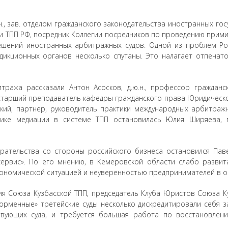
., зав. отделом гражданского законодательства иностранных го
и ТПП РФ, посредник Коллегии посредников по проведению прими
шений иностранных арбитражных судов. Одной из проблем Рос
дикционных органов несколько спутаны. Это налагает отпеча
тража рассказали Антон Асосков, д.ю.н., профессор граждан
 старший преподаватель кафедры гражданского права Юридическо
кий, партнер, руководитель практики международных арбитраж
ктике медиации в системе ТПП остановилась Юлия Ширяева, 
рательства со стороны российского бизнеса остановился Паве
сервис». По его мнению, в Кемеровской области слабо развит
 экономической ситуацией и неуверенностью предпринимателей в
ия Союза Кузбасской ТПП, председатель Клуба Юристов Союза К
форменные» третейские суды несколько дискредитировали себя 
твующих суда, и требуется большая работа по восстановлен