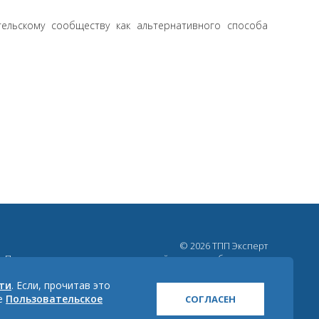
ельскому сообществу как альтернативного способа
© 2026 ТПП Эксперт
При использовании материалов сайта ссылка обязательна
Политика конфиденциальности
ти
. Если, прочитав это
ше
Пользовательское
Карта сайта
СОГЛАСЕН