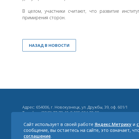
В целом, участники считают, что развитие инстит
примирения сторон.
НАЗАД В НОВОСТИ
Адрес: 654006, г. Новокузнецк, ул. Дружбы, 39, оф. 601/1
Телефон:
(3843) 77-78-40
,
8-905-904-70-99
Эл. почта:
tppn_5@mail.ru
Сайт использует в своей работе
Яндекс.Метрику
и
сообщение, вы остаетесь на сайте, это означает, ч
соглашение
.