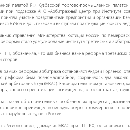
ной палатой РФ, Кузбасской торгово-промышленной палатой, 
ии при поддержке АНО «Арбитражный центр при Институте со
ла приняли участие представители предприятий и организаций Ке
иеся ВУЗов и др. Спикерами выступили практикующие юристы веду
альник Управления Министерства юстиции России по Кемеровск
ю реформы стало урегулирование института третейских и арбитра
 ТПП, обозначила, что для бизнеса важна реформа третейских 
и споров.
 в рамках реформы арбитража остановился Андрей Горленко, о
о реформа была полномасштабной, сохранилось два закона: о
кий арбитражный суд (МКАС). Законодательством установлено, к
оры, споры о приватизации госимущества, о госконтрактах; трудо
, рассказал об отличительных особенностях процесса доказыв
еоспоримое преимущество международного коммерческого арби
та зарубежных судов в России.
 «Регионсервис», докладчик МКАС при ТПП РФ, остановилась н