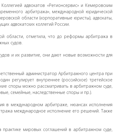
Коллегией адвокатов «Регионсервис» и Кемеровским
временного арбитража», международной юридической
меровской области (корпоративные юристы), адвокаты,
щих адвокатских коллегий России.
ой области, отметила, что до реформы арбитража в
жных судов.
судов и их развитие, они дают новые возможности для
тветственный администратор Арбитражного центра при
дин регулирует внутреннее (российское) третейское
акие споры можно рассматривать в арбитражном суде,
вые, семейные, наследственные споры и пр.).
ания в международном арбитраже, нюансах исполнения
тража международное исполнение его решений. Также
а практике мировых соглашений в арбитражном суде,